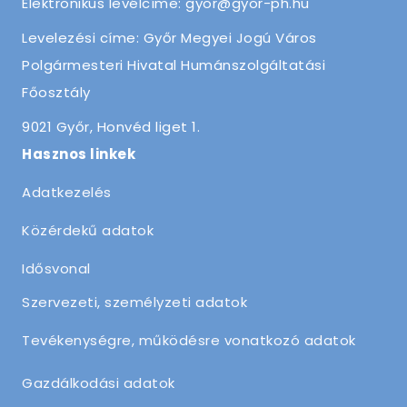
Elektronikus levélcíme: gyor@gyor-ph.hu
Levelezési címe: Győr Megyei Jogú Város
Polgármesteri Hivatal Humánszolgáltatási
Főosztály
9021 Győr, Honvéd liget 1.
Hasznos linkek
Adatkezelés
Közérdekű adatok
Idősvonal
Szervezeti, személyzeti adatok
Tevékenységre, működésre vonatkozó adatok
Gazdálkodási adatok