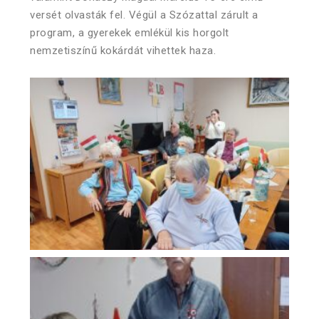
versét olvasták fel. Végül a Szózattal zárult a
program, a gyerekek emlékül kis horgolt
nemzetiszínű kokárdát vihettek haza.