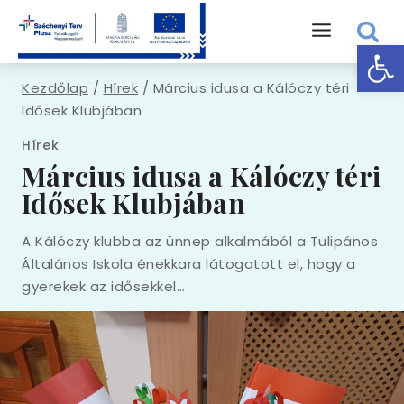
Eszk
Kezdőlap
/
Hírek
/
Március idusa a Kálóczy téri
Idősek Klubjában
Hírek
Március idusa a Kálóczy téri
Idősek Klubjában
A Kálóczy klubba az ünnep alkalmából a Tulipános
Általános Iskola énekkara látogatott el, hogy a
gyerekek az idősekkel…