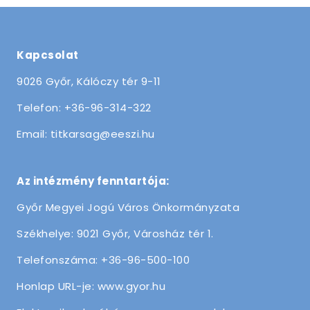
Kapcsolat
9026 Győr, Kálóczy tér 9-11
Telefon: +36-96-314-322
Email: titkarsag@eeszi.hu
Az intézmény fenntartója:
Győr Megyei Jogú Város Önkormányzata
Székhelye: 9021 Győr, Városház tér 1.
Telefonszáma: +36-96-500-100
Honlap URL-je: www.gyor.hu