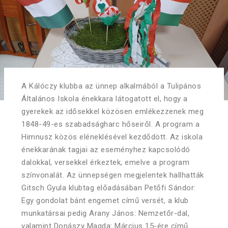
A Kálóczy klubba az ünnep alkalmából a Tulipános
Általános Iskola énekkara látogatott el, hogy a
gyerekek az idősekkel közösen emlékezzenek meg
1848-49-es szabadságharc hőseiről. A program a
Himnusz közös eléneklésével kezdődött. Az iskola
énekkarának tagjai az eseményhez kapcsolódó
dalokkal, versekkel érkeztek, emelve a program
színvonalát. Az ünnepségen megjelentek hallhatták
Gitsch Gyula klubtag előadásában Petőfi Sándor:
Egy gondolat bánt engemet című versét, a klub
munkatársai pedig Arany János: Nemzetőr-dal,
valamint Donászy Magda: Március 15-ére című