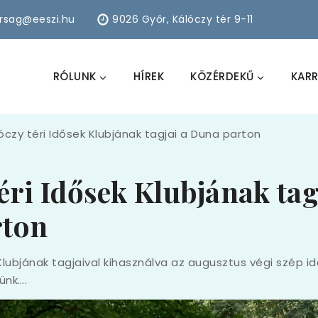
arsag@eeszi.hu
9026 Győr, Kálóczy tér 9-11
RÓLUNK
HÍREK
KÖZÉRDEKŰ
KARR
óczy téri Idősek Klubjának tagjai a Duna parton
éri Idősek Klubjának tag
rton
Klubjának tagjaival kihasználva az augusztus végi szép id
ünk….