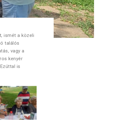
, ismét a közeli
ó találós
tás, vagy a
íros kenyér
Ezúttal is