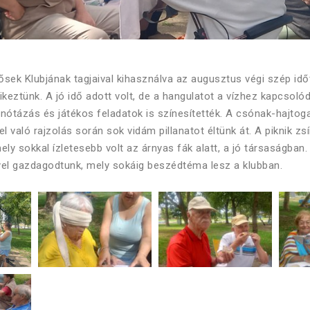
dősek Klubjának tagjaival kihasználva az augusztus végi szép időt
ikeztünk. A jó idő adott volt, de a hangulatot a vízhez kapcsolód
nótázás és játékos feladatok is színesítették. A csónak-hajtoga
 való rajzolás során sok vidám pillanatot éltünk át. A piknik zs
mely sokkal ízletesebb volt az árnyas fák alatt, a jó társaságban. 
l gazdagodtunk, mely sokáig beszédtéma lesz a klubban.