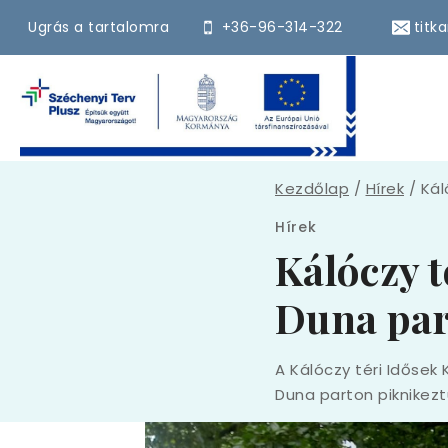
Ugrás a tartalomra
+36-96-314-322
titk
Kezdőlap
/
Hírek
/
Kál
Hírek
Kálóczy t
Duna pa
A Kálóczy téri Idősek 
Duna parton piknikezt