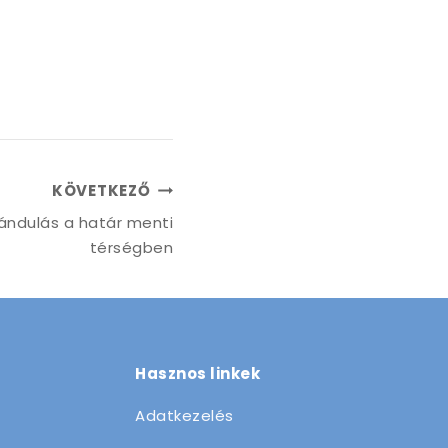
KÖVETKEZŐ
irándulás a határ menti
térségben
Hasznos linkek
Adatkezelés