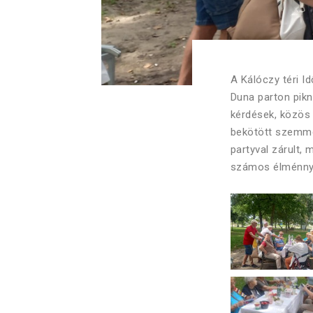
A Kálóczy téri I
Duna parton pikn
kérdések, közös 
bekötött szemmel
partyval zárult, 
számos élménnye