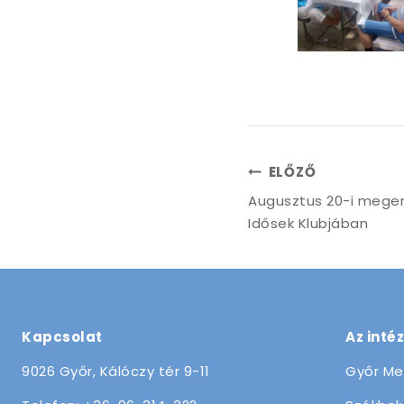
ELŐZŐ
Augusztus 20-i megem
Idősek Klubjában
Kapcsolat
Az inté
9026 Győr, Kálóczy tér 9-11
Győr Me