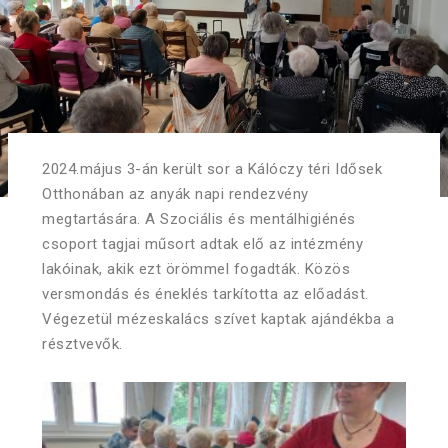
2024.május 3-án került sor a Kálóczy téri Idősek
Otthonában az anyák napi rendezvény
megtartására. A Szociális és mentálhigiénés
csoport tagjai műsort adtak elő az intézmény
lakóinak, akik ezt örömmel fogadták. Közös
versmondás és éneklés tarkította az előadást.
Végezetül mézeskalács szívet kaptak ajándékba a
résztvevők.