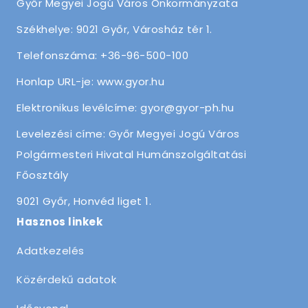
Győr Megyei Jogú Város Önkormányzata
Székhelye: 9021 Győr, Városház tér 1.
Telefonszáma: +36-96-500-100
Honlap URL-je: www.gyor.hu
Elektronikus levélcíme: gyor@gyor-ph.hu
Levelezési címe: Győr Megyei Jogú Város
Polgármesteri Hivatal Humánszolgáltatási
Főosztály
9021 Győr, Honvéd liget 1.
Hasznos linkek
Adatkezelés
Közérdekű adatok