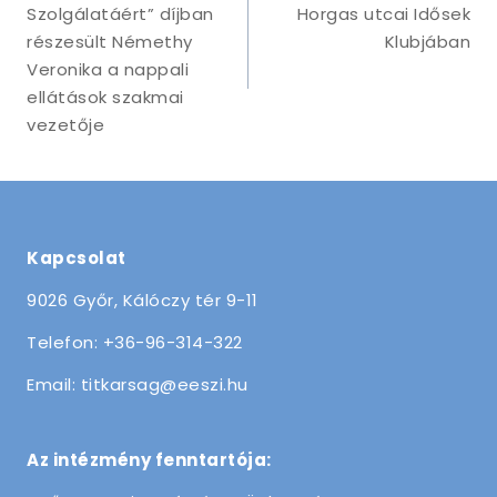
Szolgálatáért” díjban
Horgas utcai Idősek
részesült Némethy
Klubjában
Veronika a nappali
ellátások szakmai
vezetője
Kapcsolat
9026 Győr, Kálóczy tér 9-11
Telefon: +36-96-314-322
Email: titkarsag@eeszi.hu
Az intézmény fenntartója: