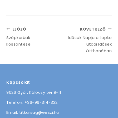
Bejegyzés
ELŐZŐ
KÖVETKEZŐ
navigáció
Szépkorúak
Idősek Napja a Lepke
köszöntése
utcai Idősek
Otthonában
Kapcsolat
9026 Győr, Kálóczy tér 9-11
Telefon: +36-96-314-322
Email: titkarsag@eeszi.hu