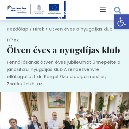
Skip
to
Eszk
content
Kezdőlap
/
Hírek
/
Ötven éves a nyugdíjas klub
Hírek
Ötven éves a nyugdíjas klub
Fennállásának ötven éves jubileumát ünnepelte a
jancsifalui nyugdíjas klub.A rendezvényre
ellátogatott dr. Pergel Elza alpolgármester,
Zsatku Ildikó, az…