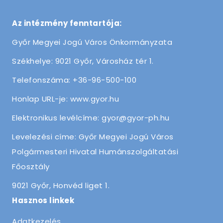
Az intézmény fenntartója:
Győr Megyei Jogú Város Önkormányzata
Székhelye: 9021 Győr, Városház tér 1.
Telefonszáma: +36-96-500-100
Honlap URL-je: www.gyor.hu
Elektronikus levélcíme: gyor@gyor-ph.hu
Levelezési címe: Győr Megyei Jogú Város
Polgármesteri Hivatal Humánszolgáltatási
Főosztály
9021 Győr, Honvéd liget 1.
Hasznos linkek
Adatkezelés