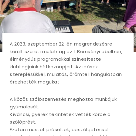
A 2023. szeptember 22-én megrendezésre
került szüreti mulatság az I. Bercsényi öbölben,
élménydús programokkal színesítette
klubtagjaink hétköznapjait. Az idősek
szereplésükkel, mulatós, örömteli hangulatban
érezhették magukat.
A közös szőlőszemezés meghozta munkájuk
gyümölcsét.
Kíváncsi, gyerek tekintetek vették körbe a
szőlőprést.
Ezután mustot préseltek, beszélgetéssel