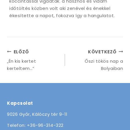
koccintással vigadtak. a hasznos és vidám
időtöltés közben volt aki zenével és énekkel
ékesítette a napot, fokozva így a hangulatot.
Bejegyzés
ELŐZŐ
KÖVETKEZŐ
navigáció
„Én kis kertet
Őszi tökös nap a
kerteltem…”
Bolyaiban
Kapcsolat
9026 Győr, Kálóczy tér 9-11
Telefon: +36-96-314-322