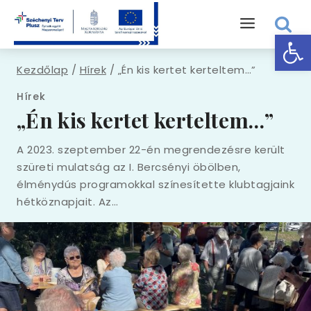
Skip
to
Eszk
content
Kezdőlap
/
Hírek
/
„Én kis kertet kerteltem…”
Hírek
„Én kis kertet kerteltem…”
A 2023. szeptember 22-én megrendezésre került
szüreti mulatság az I. Bercsényi öbölben,
élménydús programokkal színesítette klubtagjaink
hétköznapjait. Az…