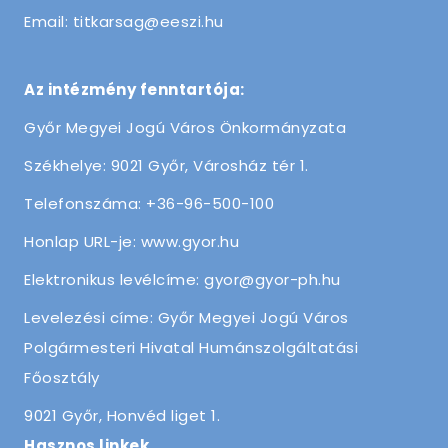
Email: titkarsag@eeszi.hu
Az intézmény fenntartója:
Győr Megyei Jogú Város Önkormányzata
Székhelye: 9021 Győr, Városház tér 1.
Telefonszáma: +36-96-500-100
Honlap URL-je: www.gyor.hu
Elektronikus levélcíme: gyor@gyor-ph.hu
Levelezési címe: Győr Megyei Jogú Város
Polgármesteri Hivatal Humánszolgáltatási
Főosztály
9021 Győr, Honvéd liget 1.
Hasznos linkek