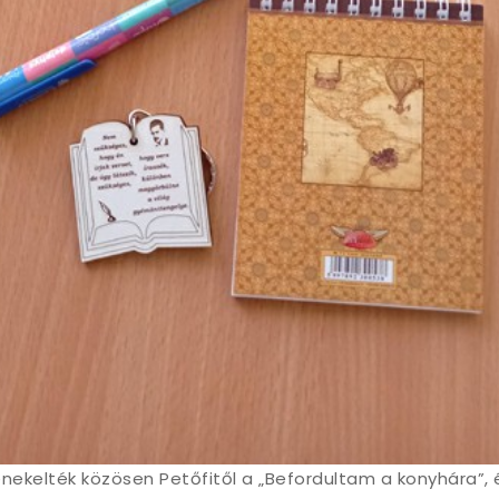
nekelték közösen Petőfitől a „Befordultam a konyhára”, 