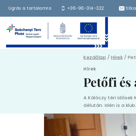
Skip
Ugrás a tartalomra
+36-96-314-322
titk
to
content
Kezdőlap
/
Hírek
/
Pet
Hírek
Petőfi és
A Kálóczy téri Idősek 
délután. Idén is a klub