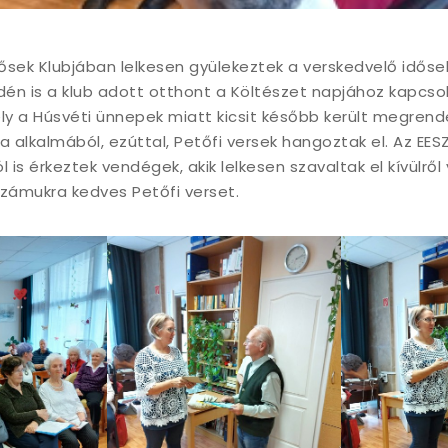
dősek Klubjában lelkesen gyülekeztek a verskedvelő idősek 
Idén is a klub adott otthont a Költészet napjához kapcs
y a Húsvéti ünnepek miatt kicsit később került megrend
a alkalmából, ezúttal, Petőfi versek hangoztak el. Az EES
l is érkeztek vendégek, akik lelkesen szavaltak el kívülrő
számukra kedves Petőfi verset.