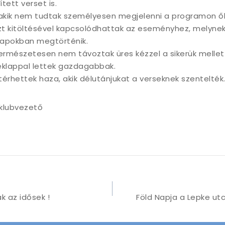
ett verset is.
 akik nem tudtak személyesen megjelenni a programon ő
t kitöltésével kapcsolódhattak az eseményhez, melynek
napokban megtörténik.
rmészetesen nem távoztak üres kézzel a sikerük mellet
éklappal lettek gazdagabbak.
térhettek haza, akik délutánjukat a verseknek szentelték
klubvezető
 az idősek !
Föld Napja a Lepke ut