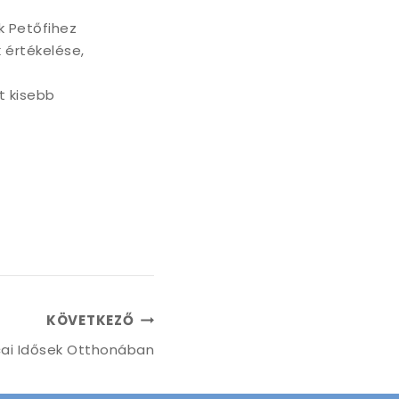
k Petőfihez
 értékelése,
t kisebb
.
KÖVETKEZŐ
cai Idősek Otthonában