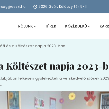
arsag@eeszi.hu
9026 Győr, Kálóczy tér 9-11
RÓLUNK
HÍREK
KÖZÉRDEKŰ
KARR
őfi és a Költészet napja 2023-ban
 a Költészet napja 2023-
Klubjában lelkesen gyülekeztek a verskedvelő idősek 2023.
…