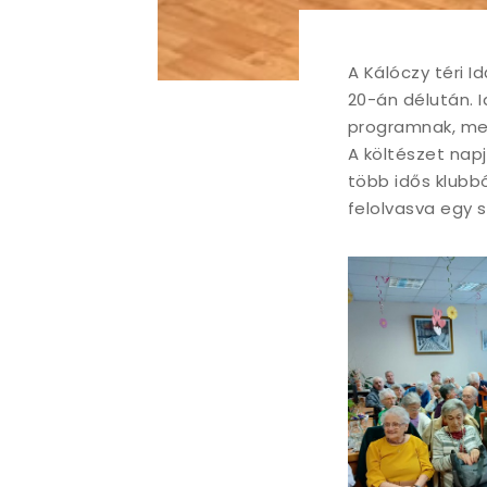
A Kálóczy téri I
20-án délután. 
programnak, mel
A költészet napj
több idős klubbó
felolvasva egy 