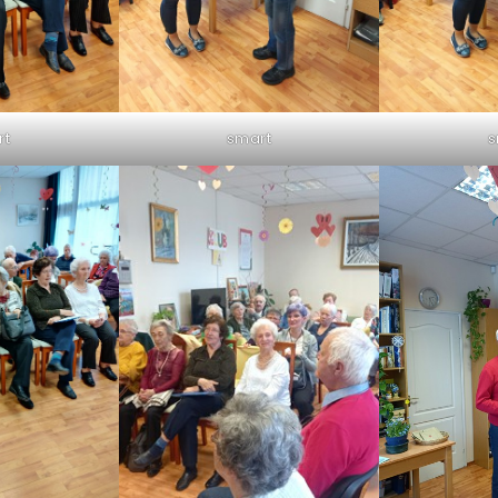
rt
smart
s