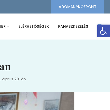
ADOMÁNYKÖZPONT
Eszk
IER
ELÉRHETŐSÉGEK
PANASZKEZELÉS
ban
 április 20-án