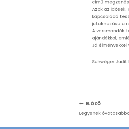
című megzenésít
Azok az idősek,
kapcsolódó tesz
jutalmazása a 
A versmondók te
ajándékkal, eml
Jó élményekkel 
Schwéger Judit 
Bejegyzés
ELŐZŐ
Legyenek óvatosabbak
navigáció