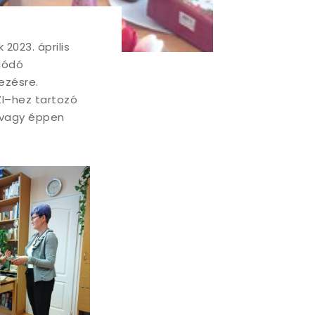
2023. április
olódó
ezésre.
ZI–hez tartozó
l vagy éppen