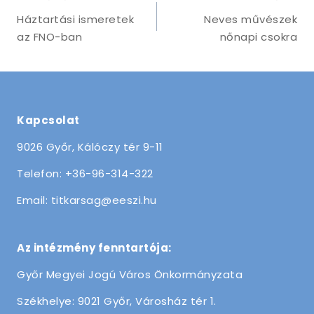
navigáció
Háztartási ismeretek
Neves művészek
az FNO-ban
nőnapi csokra
Kapcsolat
9026 Győr, Kálóczy tér 9-11
Telefon: +36-96-314-322
Email: titkarsag@eeszi.hu
Az intézmény fenntartója:
Győr Megyei Jogú Város Önkormányzata
Székhelye: 9021 Győr, Városház tér 1.