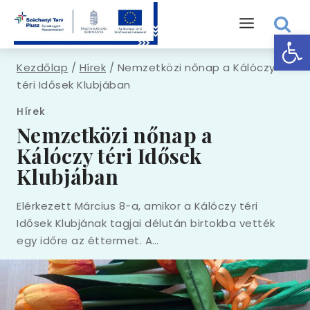
Skip
to
Eszk
content
Kezdőlap
/
Hírek
/
Nemzetközi nőnap a Kálóczy
téri Idősek Klubjában
Hírek
Nemzetközi nőnap a
Kálóczy téri Idősek
Klubjában
Elérkezett Március 8-a, amikor a Kálóczy téri
Idősek Klubjának tagjai délután birtokba vették
egy időre az éttermet. A…