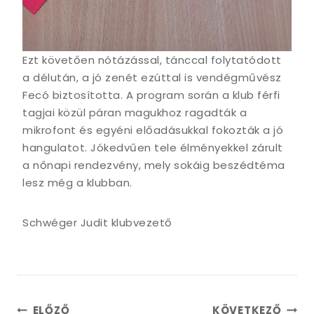
Ezt követően nótázással, tánccal folytatódott
a délután, a jó zenét ezúttal is vendégművész
Fecó biztosította. A program során a klub férfi
tagjai közül páran magukhoz ragadták a
mikrofont és egyéni előadásukkal fokozták a jó
hangulatot. Jókedvűen tele élményekkel zárult
a nőnapi rendezvény, mely sokáig beszédtéma
lesz még a klubban.
Schwéger Judit klubvezető
Bejegyzés
ELŐZŐ
KÖVETKEZŐ