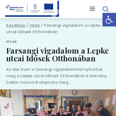
Skip
to
Eszk
content
Kezdőlap
/
Hírek
/
Farsangi vigadalom a Lepke
utcai Idősek Otthonában
Hírek
Farsangi vigadalom a Lepke
utcai Idősek Otthonában
Az idei évet a farsangi vigadalommal nyitottuk
meg a Lepke utcai Idősek Otthonában.A Márvány
Dalkör műsorral alapozta meg…