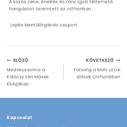
A közös zene, éneklés és tánc igazi téltemető
hangulatot teremtett az otthonban.
Lepke Mentálhigiénés csoport
Bejegyzés
ELŐZŐ
KÖVETKEZŐ
navigáció
Medveuzsonna a
Farsang a Mohi utcai
Kálóczy téri Idősek
Idősek Otthonában
Klubjában
Kapcsolat