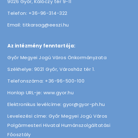
9026 Győr, Kálóczy tér 9-11
Telefon: +36-96-314-322
Email: titkarsag@eeszi.hu
Az intézmény fenntartója:
Győr Megyei Jogú Város Önkormányzata
Székhelye: 9021 Győr, Városház tér 1.
Telefonszáma: +36-96-500-100
Honlap URL-je: www.gyor.hu
Elektronikus levélcíme: gyor@gyor-ph.hu
Levelezési címe: Győr Megyei Jogú Város
Polgármesteri Hivatal Humánszolgáltatási
Főosztály