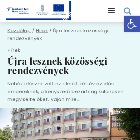
Skip
to
Eszk
content
Kezdőlap
/
Hírek
/
Újra lesznek közösségi
rendezvények
Hírek
Újra lesznek közösségi
rendezvények
Nehéz időszak volt az elmúlt két év az idős
embereknek, a kényszerű bezártság különösen
megviselte őket. Vajon mire…