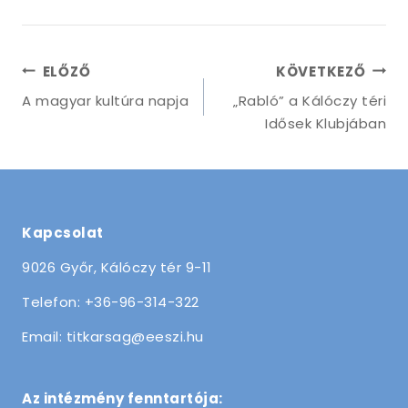
Bejegyzés
ELŐZŐ
KÖVETKEZŐ
navigáció
A magyar kultúra napja
„Rabló” a Kálóczy téri
Idősek Klubjában
Kapcsolat
9026 Győr, Kálóczy tér 9-11
Telefon: +36-96-314-322
Email: titkarsag@eeszi.hu
Az intézmény fenntartója: