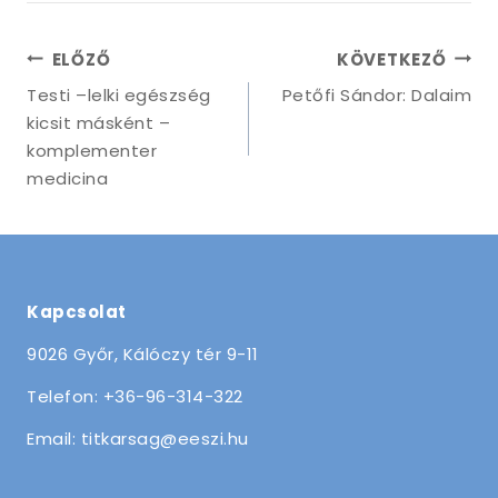
Bejegyzés
ELŐZŐ
KÖVETKEZŐ
navigáció
Testi –lelki egészség
Petőfi Sándor: Dalaim
kicsit másként –
komplementer
medicina
Kapcsolat
9026 Győr, Kálóczy tér 9-11
Telefon: +36-96-314-322
Email: titkarsag@eeszi.hu