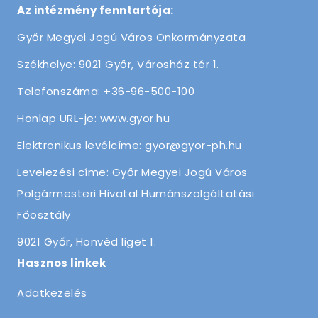
Az intézmény fenntartója:
Győr Megyei Jogú Város Önkormányzata
Székhelye: 9021 Győr, Városház tér 1.
Telefonszáma: +36-96-500-100
Honlap URL-je: www.gyor.hu
Elektronikus levélcíme: gyor@gyor-ph.hu
Levelezési címe: Győr Megyei Jogú Város
Polgármesteri Hivatal Humánszolgáltatási
Főosztály
9021 Győr, Honvéd liget 1.
Hasznos linkek
Adatkezelés