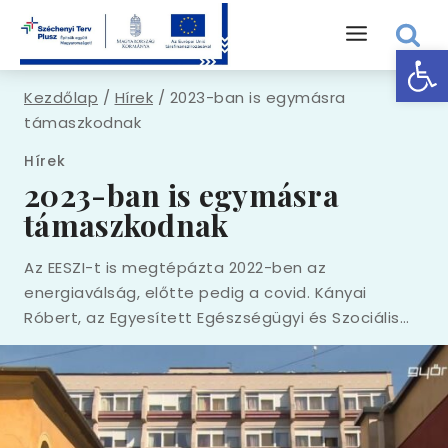
Skip
to
Eszk
content
Kezdőlap
/
Hírek
/
2023-ban is egymásra
támaszkodnak
Hírek
2023-ban is egymásra
támaszkodnak
Az EESZI-t is megtépázta 2022-ben az
energiaválság, előtte pedig a covid. Kányai
Róbert, az Egyesített Egészségügyi és Szociális…