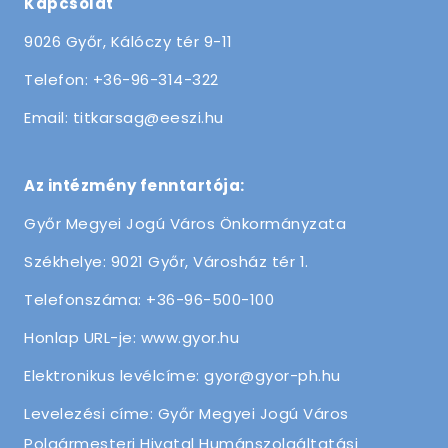
Kapcsolat
9026 Győr, Kálóczy tér 9-11
Telefon: +36-96-314-322
Email: titkarsag@eeszi.hu
Az intézmény fenntartója:
Győr Megyei Jogú Város Önkormányzata
Székhelye: 9021 Győr, Városház tér 1.
Telefonszáma: +36-96-500-100
Honlap URL-je: www.gyor.hu
Elektronikus levélcíme: gyor@gyor-ph.hu
Levelezési címe: Győr Megyei Jogú Város
Polgármesteri Hivatal Humánszolgáltatási