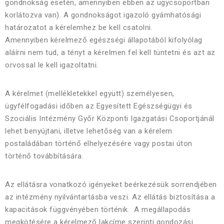
gondnokság esetén, amennyiben ebben az ügycsoportban
korlátozva van). A gondnokságot igazoló gyámhatósági
határozatot a kérelemhez be kell csatolni.
Amennyiben kérelmező egészségi állapotából kifolyólag
aláírni nem tud, a tényt a kérelmen fel kell tüntetni és azt az
orvossal le kell igazoltatni.
A kérelmet (mellékletekkel együtt) személyesen,
ügyfélfogadási időben az Egyesített Egészségügyi és
Szociális Intézmény Győr Központi Igazgatási Csoportjánál
lehet benyújtani, illetve lehetőség van a kérelem
postaládában történő elhelyezésére vagy postai úton
történő továbbítására.
Az ellátásra vonatkozó igényeket beérkezésük sorrendjében
az intézmény nyilvántartásba veszi. Az ellátás biztosítása a
kapacitások függvényében történik. A megállapodás
megkötésére a kérelmező lakcíme szerinti gondozási