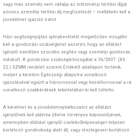
vagy más személy nem vállalja az intézményi térítési díjjal
azonos személyi térítési díj megfizetését – mellékelni kell a
jövedelmet igazoló iratot.
Házi segítségnyújtás igénybevételét megelőzően vizsgálni
kell a gondozási szükségletet aszerint, hogy az ellátást
igénylő esetében szociális segítés vagy személyi gondozás
indokolt. A gondozási szükségletvizsgálat a 36/2007. (XII.
22.) SZMM rendelet szerinti Értékelő adatlapon történik,
melyet a kérelem Egészségi állapotra vonatkozó
igazolásával együtt a háziorvossal vagy kezelőorvossal a rá
vonatkozó szakkérdések tekintetében ki kell töltetni.
A kérelmet és a jövedelemnyilatkozatot az ellátást
igénylőnek kell aláírnia (illetve törvényes képviselőjének,
amennyiben ellátást igénylő cselekvőképességet teljesen
korlátozó gondnokság alatt áll, vagy részlegesen korlátozó