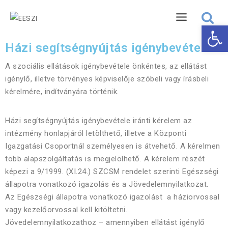
Eszk
Házi segítségnyújtás igénybevétele
A szociális ellátások igénybevétele önkéntes, az ellátást
igénylő, illetve törvényes képviselője szóbeli vagy írásbeli
kérelmére, indítványára történik.
Házi segítségnyújtás igénybevétele iránti kérelem az
intézmény honlapjáról letölthető, illetve a Központi
Igazgatási Csoportnál személyesen is átvehető. A kérelmen
több alapszolgáltatás is megjelölhető. A kérelem részét
képezi a 9/1999. (XI.24.) SZCSM rendelet szerinti Egészségi
állapotra vonatkozó igazolás és a Jövedelemnyilatkozat.
Az Egészségi állapotra vonatkozó igazolást a háziorvossal
vagy kezelőorvossal kell kitöltetni.
Jövedelemnyilatkozathoz – amennyiben ellátást igénylő