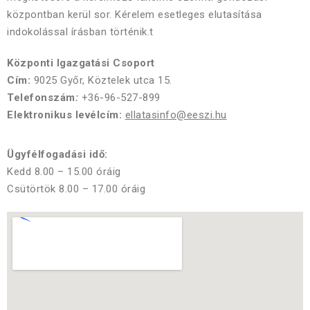
központban kerül sor. Kérelem esetleges elutasítása
indokolással írásban történik.t
Központi Igazgatási Csoport
Cím:
9025 Győr, Köztelek utca 15.
Telefonszám
:
+36-96-527-899
Elektronikus levélcím:
ellatasinfo@eeszi.hu
Ügyfélfogadási idő:
Kedd 8.00 – 15.00 óráig
Csütörtök 8.00 – 17.00 óráig