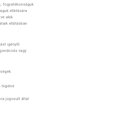
k, fogyatékosságuk
aguk ellátására
ve akik
ataik ellátásban
tást igénylő
 gondozás vagy
ységek:
 higiéné
ra jogosult által