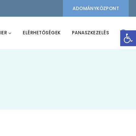
ADOMÁNYKÖZPONT
Eszk
IER
ELÉRHETŐSÉGEK
PANASZKEZELÉS