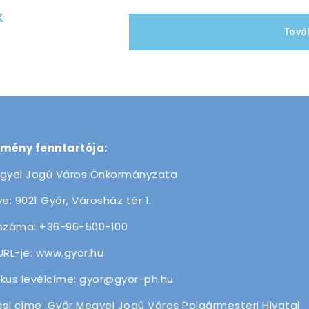
k
Tová
zmény fenntartója:
gyei Jogú Város Önkormányzata
e: 9021 Győr, Városház tér 1.
száma: +36-96-500-100
URL-je: www.gyor.hu
ikus levélcíme: gyor@gyor-ph.hu
ési címe: Győr Megyei Jogú Város Polgármesteri Hivatal