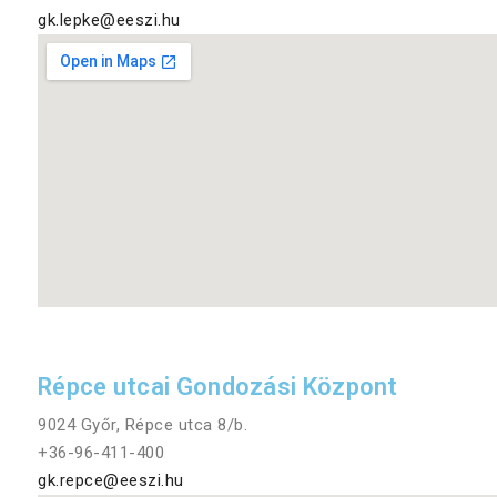
gk.lepke@eeszi.hu
Répce utcai Gondozási Központ
9024 Győr, Répce utca 8/b.
+36-96-411-400
gk.repce@eeszi.hu