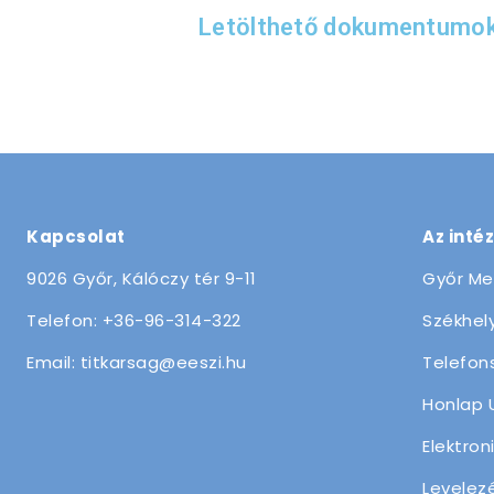
Letölthető dokumentumo
Kapcsolat
Az inté
9026 Győr, Kálóczy tér 9-11
Győr Me
Telefon: +36-96-314-322
Székhely
Email: titkarsag@eeszi.hu
Telefon
Honlap 
Elektron
Levelez