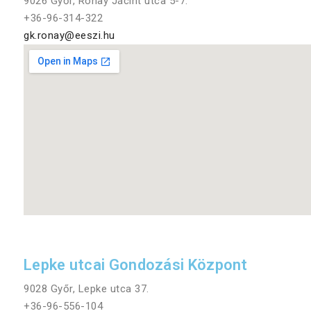
9026 Győr, Rónay Jácint utca 5-7.
+36-96-314-322
gk.ronay@eeszi.hu
Lepke utcai Gondozási Központ
9028 Győr, Lepke utca 37.
+36-96-556-104