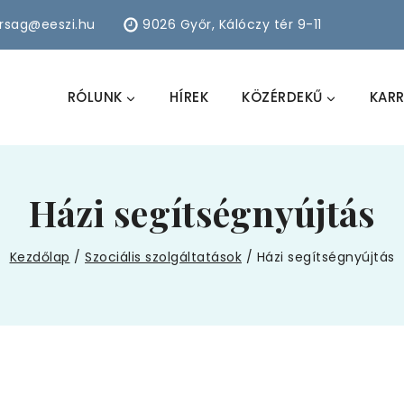
arsag@eeszi.hu
9026 Győr, Kálóczy tér 9-11
RÓLUNK
HÍREK
KÖZÉRDEKŰ
KARR
Házi segítségnyújtás
Kezdőlap
/
Szociális szolgáltatások
/
Házi segítségnyújtás