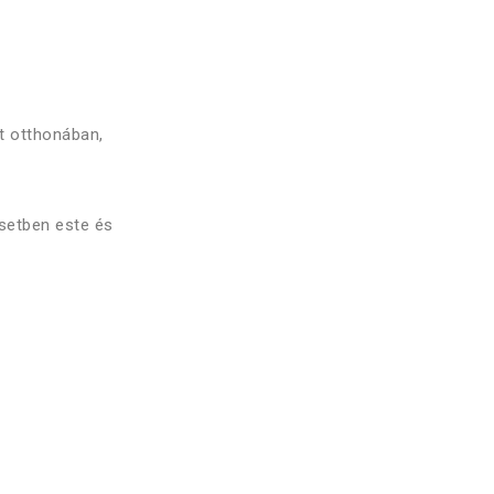
át otthonában,
esetben este és