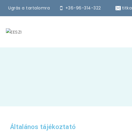
Ugrás a tartalomra
+36-96-314-322
titk
Általános tájékoztató