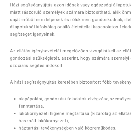
Házi segítségnyújtás azon idősek vagy egészségi állapotu
miatt rászoruló személyek számára biztosítható, akik önm
saját erőből nem képesek és róluk nem gondoskodnak, illet
állapotukból kifolyólag önálló életvitellel kapcsolatos felad
segítséget igényelnek.
Az ellátás igénybevételét megelőzően vizsgálni kell az ellá
gondozási szükségletét, aszerint, hogy számára személyi
szociális segítés indokolt.
A házi segítségnyújtás keretében biztosított főbb tevéken
alapápolási, gondozási feladatok elvégzése,
személyes
fenntartása,
lakókörnyezeti higiéné megtartása (kizárólag az ellátás
használt lakókörnyezet),
háztartási tevékenységben való közreműködés,