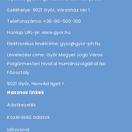
Székhelye: 9021 Győr, Városház tér 1.
Telefonszáma: +36-96-500-100
Honlap URL-je: www.gyor.hu
Elektronikus levélcíme: gyor@gyor-ph.hu
Levelezési címe: Győr Megyei Jogú Város
Polgármesteri Hivatal Humánszolgáltatási
Főosztály
9021 Győr, Honvéd liget 1.
Hasznos linkek
Adatkezelés
Közérdekű adatok
Idősvonal