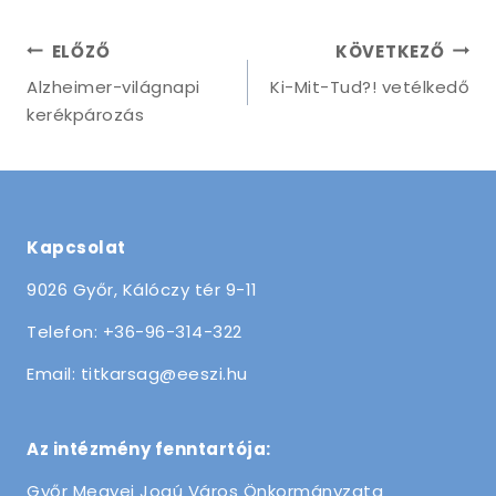
ELŐZŐ
KÖVETKEZŐ
Alzheimer-világnapi
Ki-Mit-Tud?! vetélkedő
kerékpározás
Kapcsolat
9026 Győr, Kálóczy tér 9-11
Telefon: +36-96-314-322
Email: titkarsag@eeszi.hu
Az intézmény fenntartója:
Győr Megyei Jogú Város Önkormányzata