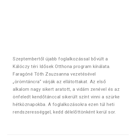
Szeptembertől újabb foglalkozással bővült a
Kálóczy téri Idősek Otthona program kínálata.
Faragóné Tóth Zsuzsanna vezetésével
„örömtáncra” várják az ellátottakat. Az első
alkalom nagy sikert aratott, a vidám zenével és az
önfeledt kendőtánccal sikerült színt vinni a szürke
hétköznapokba. A foglalkozásokra ezen túl heti
rendszerességgel, kedd délelőttönként kerül sor.