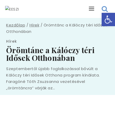
Eszk
Kezdőlap
/
Hírek
/
Örömtánc a Kálóczy téri Idősek
Otthonában
Hírek
Örömtánc a Kálóczy téri
Idősek Otthonában
Szeptembertől újabb foglalkozással bővült a
Kálóczy téri Idősek Otthona program kínálata.
Faragóné Tóth Zsuzsanna vezetésével
„örömtáncra” várják az…