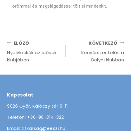
örömmel és megelégedéssel tölt el mindenkit.
ELŐZŐ
KÖVETKEZŐ
Nyelvleckék az idősek
Kenyérszentelés a
klubjában
Bolyai klubban
Kapcsolat
9026 Győr, Kálóczy tér 9-11
Telefon: +36-96-314-322
Email: titkarsag@eeszi.hu