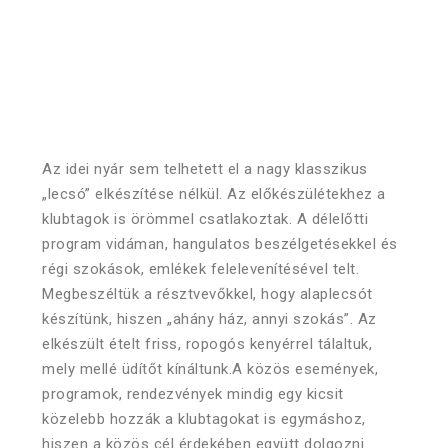
Az idei nyár sem telhetett el a nagy klasszikus
„lecsó” elkészítése nélkül. Az előkészülétekhez a
klubtagok is örömmel csatlakoztak. A délelőtti
program vidáman, hangulatos beszélgetésekkel és
régi szokások, emlékek felelevenítésével telt.
Megbeszéltük a résztvevőkkel, hogy alaplecsót
készítünk, hiszen „ahány ház, annyi szokás”. Az
elkészült ételt friss, ropogós kenyérrel tálaltuk,
mely mellé üdítőt kínáltunk.A közös események,
programok, rendezvények mindig egy kicsit
közelebb hozzák a klubtagokat is egymáshoz,
hiszen a közös cél érdekében együtt dolgozni