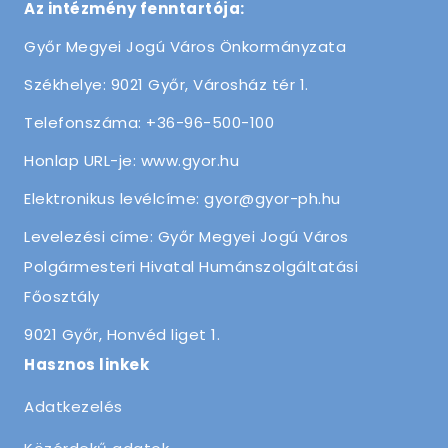
Az intézmény fenntartója:
Győr Megyei Jogú Város Önkormányzata
Székhelye: 9021 Győr, Városház tér 1.
Telefonszáma: +36-96-500-100
Honlap URL-je: www.gyor.hu
Elektronikus levélcíme: gyor@gyor-ph.hu
Levelezési címe: Győr Megyei Jogú Város
Polgármesteri Hivatal Humánszolgáltatási
Főosztály
9021 Győr, Honvéd liget 1.
Hasznos linkek
Adatkezelés