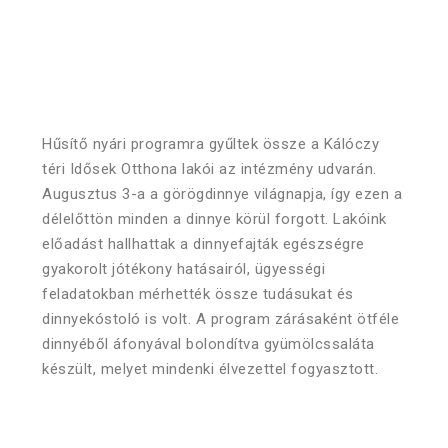
Hűsítő nyári programra gyűltek össze a Kálóczy
téri Idősek Otthona lakói az intézmény udvarán.
Augusztus 3-a a görögdinnye világnapja, így ezen a
délelőttön minden a dinnye körül forgott. Lakóink
előadást hallhattak a dinnyefajták egészségre
gyakorolt jótékony hatásairól, ügyességi
feladatokban mérhették össze tudásukat és
dinnyekóstoló is volt. A program zárásaként ötféle
dinnyéből áfonyával bolondítva gyümölcssaláta
készült, melyet mindenki élvezettel fogyasztott.