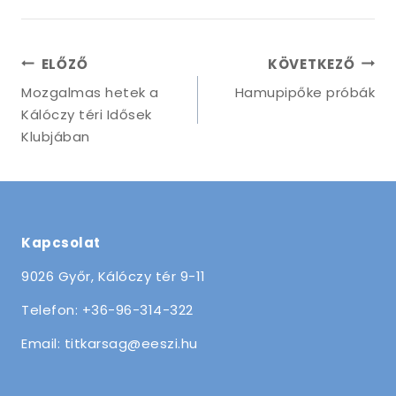
ELŐZŐ
KÖVETKEZŐ
Mozgalmas hetek a
Hamupipőke próbák
Kálóczy téri Idősek
Klubjában
Kapcsolat
9026 Győr, Kálóczy tér 9-11
Telefon: +36-96-314-322
Email: titkarsag@eeszi.hu