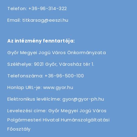
Telefon: +36-96-314-322
Email: titkarsag@eeszi.hu
Az intézmény fenntartója:
Győr Megyei Jogú Város Önkormányzata
Székhelye: 9021 Győr, Városház tér 1.
Telefonszáma: +36-96-500-100
Honlap URL-je: www.gyor.hu
Elektronikus levélcíme: gyor@gyor-ph.hu
Levelezési címe: Győr Megyei Jogú Város
Polgármesteri Hivatal Humánszolgáltatási
Főosztály