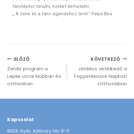
tánclépést tanulni, ezeket bemutatni.
„ A zene és a tánc egymáshoz terel.” Palya Bea
ELŐZŐ
KÖVETKEZŐ
Zenés program a
Játékos vetélkedő a
Lepke utcai klubban és
Fogyatékosok Napközi
otthonban
Otthonában
Kapcsolat
9026 Győr, Kálóczy tér 9-11