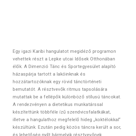
Egy igazi Karibi hangulatot megidéző programon
vehettek részt a Lepke utcai Idősek Otthonában
élők. A Dimenzió Tánc és Sportegyesület alapító
házaspárja tartott a lakóinknak és
hozzátartozóknak egy rövid tánctörténeti
bemutatót. A résztvevők ritmus tapsolására
mutattak be a fellépők különböző stílusú táncokat.
A rendezvényen a dietetikus munkatárssal
készítettünk többféle ízű szendvicsfalatkákat,
illetve a hangulathoz megfelelő hideg „koktélokkal”
készültünk. Ezután pedig közös táncra került a sor,
és lehetőség nyílt bármelyik résztvevőnek