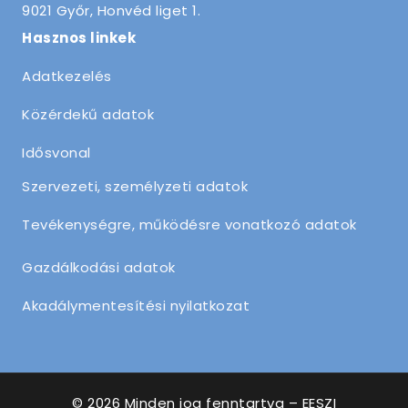
9021 Győr, Honvéd liget 1.
Hasznos linkek
Adatkezelés
Közérdekű adatok
Idősvonal
Szervezeti, személyzeti adatok
Tevékenységre, működésre vonatkozó adatok
Gazdálkodási adatok
Akadálymentesítési nyilatkozat
© 2026 Minden jog fenntartva – EESZI