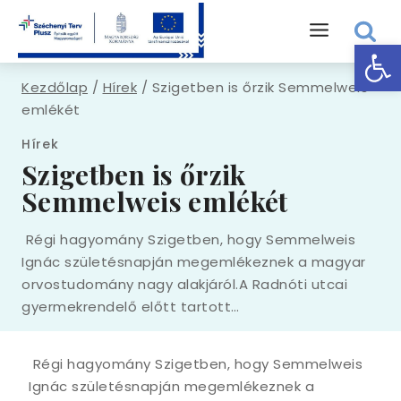
Skip
to
Eszk
content
Kezdőlap
/
Hírek
/
Szigetben is őrzik Semmelweis
emlékét
Hírek
Szigetben is őrzik
Semmelweis emlékét
Régi hagyomány Szigetben, hogy Semmelweis
Ignác születésnapján megemlékeznek a magyar
orvostudomány nagy alakjáról.A Radnóti utcai
gyermekrendelő előtt tartott…
Régi hagyomány Szigetben, hogy Semmelweis
Ignác születésnapján megemlékeznek a