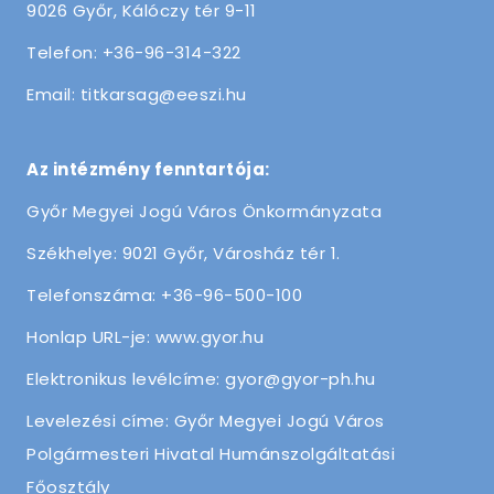
9026 Győr, Kálóczy tér 9-11
Telefon: +36-96-314-322
Email: titkarsag@eeszi.hu
Az intézmény fenntartója:
Győr Megyei Jogú Város Önkormányzata
Székhelye: 9021 Győr, Városház tér 1.
Telefonszáma: +36-96-500-100
Honlap URL-je: www.gyor.hu
Elektronikus levélcíme: gyor@gyor-ph.hu
Levelezési címe: Győr Megyei Jogú Város
Polgármesteri Hivatal Humánszolgáltatási
Főosztály