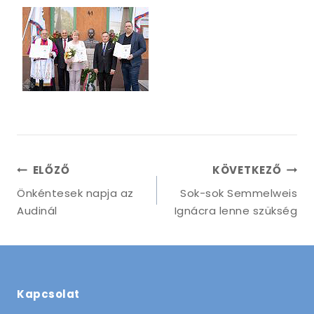
Bejegyzés
ELŐZŐ
KÖVETKEZŐ
navigáció
Önkéntesek napja az
Sok-sok Semmelweis
Audinál
Ignácra lenne szükség
Kapcsolat