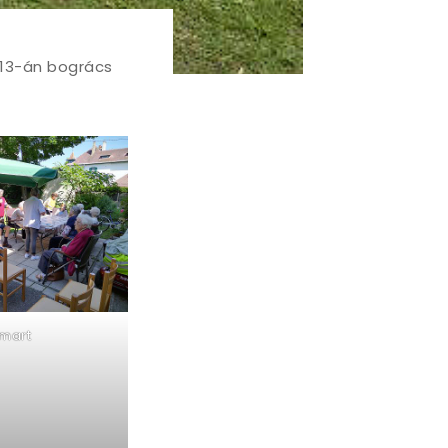
s 13-án bogrács
mart