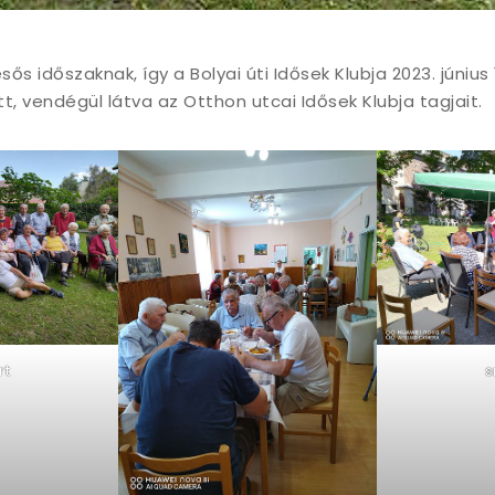
ős időszaknak, így a Bolyai úti Idősek Klubja 2023. júniu
t, vendégül látva az Otthon utcai Idősek Klubja tagjait.
rt
s