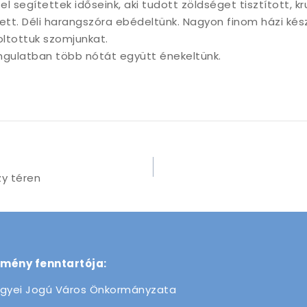
l segítettek időseink, aki tudott zöldséget tisztított, kr
tett. Déli harangszóra ebédeltünk. Nagyon finom házi kés
ltottuk szomjunkat.
ngulatban több nótát együtt énekeltünk.
zy téren
zmény fenntartója:
gyei Jogú Város Önkormányzata