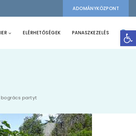
ADOMÁNYKÖZPONT
Eszk
IER
ELÉRHETŐSÉGEK
PANASZKEZELÉS
n bogrács partyt