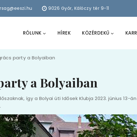
arsag@eeszi.hu
9026 Győr, Kálóczy tér 9-11
RÓLUNK
HÍREK
KÖZÉRDEKŰ
KARR
rács party a Bolyaiban
party a Bolyaiban
szaknak, így a Bolyai úti Idősek Klubja 2023. június 13-á
…