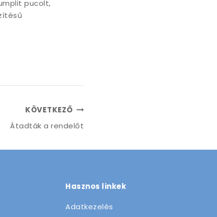
umplit pucolt,
zítésű
KÖVETKEZŐ
Átadták a rendelőt
Hasznos linkek
Adatkezelés