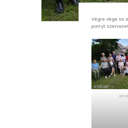
Végre vége az es
partyt szervezet
sma