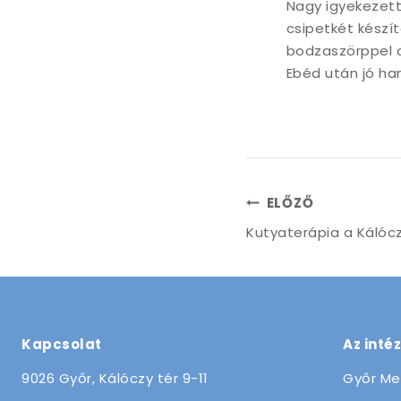
Nagy igyekezette
csipetkét készí
bodzaszörppel o
Ebéd után jó ha
Bejegyzés
ELŐZŐ
Kutyaterápia a Kálóc
navigáció
Kapcsolat
Az inté
9026 Győr, Kálóczy tér 9-11
Győr Me