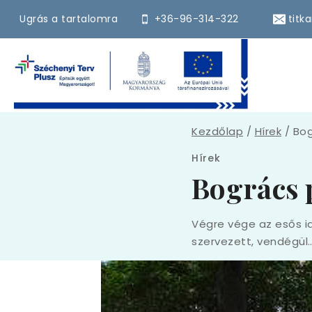
Skip
Ugrás a tartalomra
+36-96-314-322
titk
to
content
Kezdőlap
/
Hírek
/
Bog
Hírek
Bogrács 
Végre vége az esős idő
szervezett, vendégül