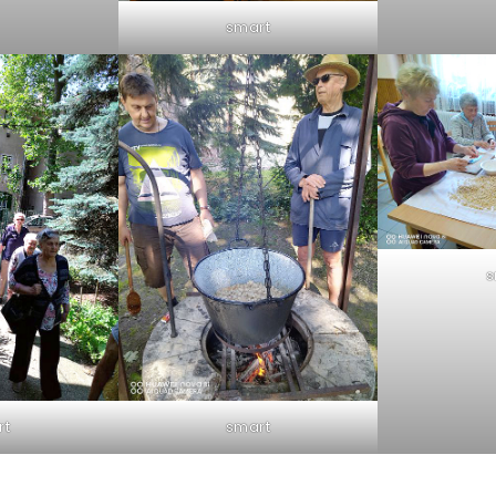
smart
s
rt
smart