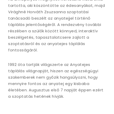
tartotta, aki köszöntötte az édesanyákat, majd
Virághné Horváth Zsuzsanna szoptatási
tanácsadó beszélt az anyatejjel történő
táplálás jelentőségéről. A rendezvény további
részében a szülők között könnyed, interaktív
beszélgetés, tapasztalatcsere zajlott a
szoptatásról és az anyatejes táplálás
fontosságáról.
1992 óta tartják világszerte az Anyatejes
táplálás világnapját, hiszen az egészségügyi
szakemberek nem győzik hangsúlyozni, hogy
mennyire fontos az anyatej egy kisbaba
életében. Augusztus első 7 napját éppen ezért
a szoptatás hetének hívják.