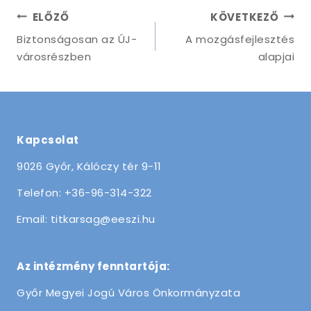
Bejegyzés
ELŐZŐ
KÖVETKEZŐ
navigáció
Biztonságosan az ÚJ-
A mozgásfejlesztés
városrészben
alapjai
Kapcsolat
9026 Győr, Kálóczy tér 9-11
Telefon: +36-96-314-322
Email: titkarsag@eeszi.hu
Az intézmény fenntartója:
Győr Megyei Jogú Város Önkormányzata