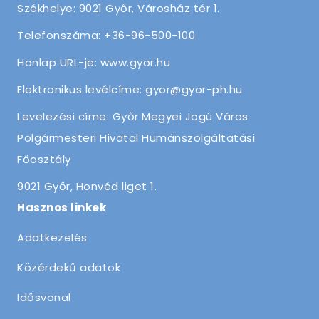
Székhelye: 9021 Győr, Városház tér 1.
Telefonszáma: +36-96-500-100
Honlap URL-je: www.gyor.hu
Elektronikus levélcíme: gyor@gyor-ph.hu
Levelezési címe: Győr Megyei Jogú Város
Polgármesteri Hivatal Humánszolgáltatási
Főosztály
9021 Győr, Honvéd liget 1.
Hasznos linkek
Adatkezelés
Közérdekű adatok
Idősvonal