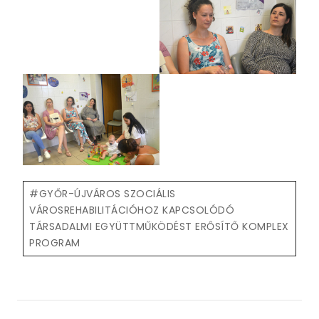
Post
#
GYŐR-ÚJVÁROS SZOCIÁLIS
Tags:
VÁROSREHABILITÁCIÓHOZ KAPCSOLÓDÓ
TÁRSADALMI EGYÜTTMŰKÖDÉST ERŐSÍTŐ KOMPLEX
PROGRAM