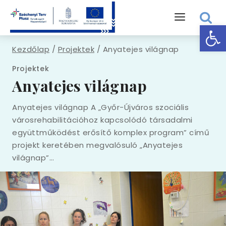
Skip
to
Eszk
content
Kezdőlap
/
Projektek
/
Anyatejes világnap
Projektek
Anyatejes világnap
Anyatejes világnap A „Győr-Újváros szociális
városrehabilitációhoz kapcsolódó társadalmi
együttműködést erősítő komplex program” című
projekt keretében megvalósuló „Anyatejes
világnap”…