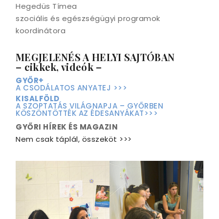
Hegedüs Tímea
szociális és egészségügyi programok
koordinátora
MEGJELENÉS A HELYI SAJTÓBAN
– cikkek, videók –
GYŐR+
A CSODÁLATOS ANYATEJ >>>
KISALFÖLD
A SZOPTATÁS VILÁGNAPJA – GYŐRBEN
KÖSZÖNTÖTTÉK AZ ÉDESANYÁKAT>>>
GYŐRI HÍREK ÉS MAGAZIN
Nem csak táplál, összeköt >>>