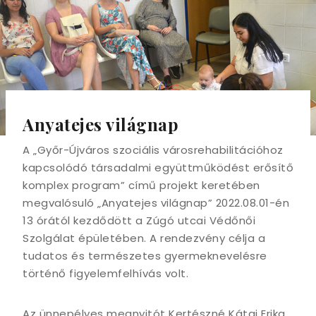
Anyatejes világnap
A „Győr-Újváros szociális városrehabilitációhoz
kapcsolódó társadalmi együttműködést erősítő
komplex program” című projekt keretében
megvalósuló „Anyatejes világnap” 2022.08.01-én
13 órától kezdődött a Zúgó utcai Védőnői
Szolgálat épületében. A rendezvény célja a
tudatos és természetes gyermeknevelésre
történő figyelemfelhívás volt.
Az ünnepélyes megnyitót Kertészné Kátai Erika