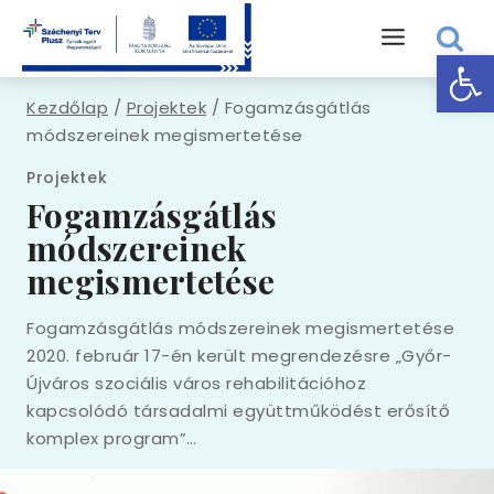
Skip
to
Eszk
content
Kezdőlap
/
Projektek
/
Fogamzásgátlás
módszereinek megismertetése
Projektek
Fogamzásgátlás
módszereinek
megismertetése
Fogamzásgátlás módszereinek megismertetése
2020. február 17-én került megrendezésre „Győr-
Újváros szociális város rehabilitációhoz
kapcsolódó társadalmi együttműködést erősítő
komplex program”…