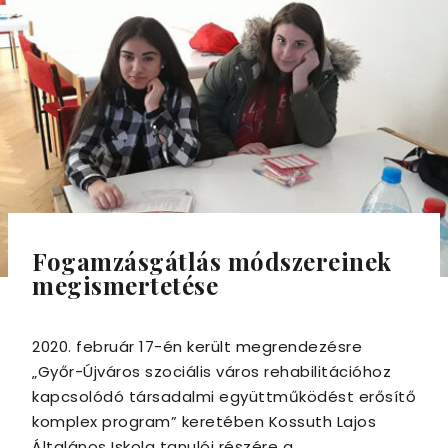
Fogamzásgátlás módszereinek
megismertetése
2020. február 17-én került megrendezésre
„Győr-Újváros szociális város rehabilitációhoz
kapcsolódó társadalmi együttműködést erősítő
komplex program” keretében Kossuth Lajos
Általános Iskola tanulói részére a