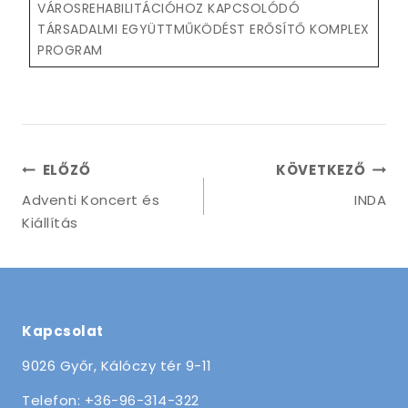
VÁROSREHABILITÁCIÓHOZ KAPCSOLÓDÓ
TÁRSADALMI EGYÜTTMŰKÖDÉST ERŐSÍTŐ KOMPLEX
PROGRAM
Bejegyzés
ELŐZŐ
KÖVETKEZŐ
navigáció
Adventi Koncert és
INDA
Kiállítás
Kapcsolat
9026 Győr, Kálóczy tér 9-11
Telefon: +36-96-314-322