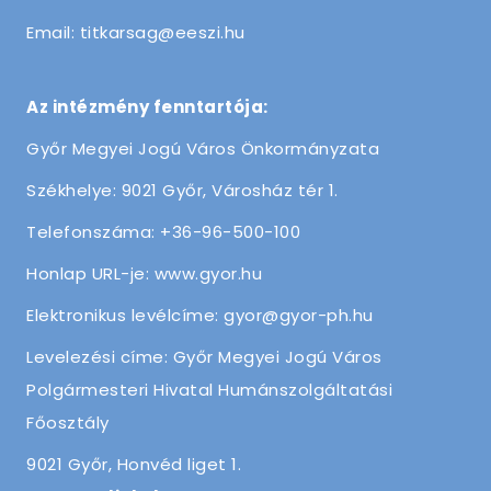
Email: titkarsag@eeszi.hu
Az intézmény fenntartója:
Győr Megyei Jogú Város Önkormányzata
Székhelye: 9021 Győr, Városház tér 1.
Telefonszáma: +36-96-500-100
Honlap URL-je: www.gyor.hu
Elektronikus levélcíme: gyor@gyor-ph.hu
Levelezési címe: Győr Megyei Jogú Város
Polgármesteri Hivatal Humánszolgáltatási
Főosztály
9021 Győr, Honvéd liget 1.