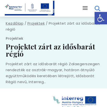
Skip
to
Eszk
content
Kezdőlap
/
Projektek
/
Projektet zárt az idősbarát
régió
Projektek
Projektet zárt az idősbarát
régió
Projektet zárt az idősbarát régió Zalaegerszegen
rendezték az osztrák-magyar, határon átnyúló
együttműködés keretében létrejött, Idősbarát
Régió nevű, Interreg…