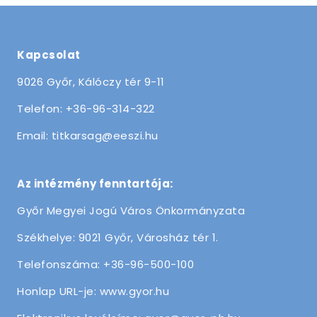
Kapcsolat
9026 Győr, Kálóczy tér 9-11
Telefon: +36-96-314-322
Email: titkarsag@eeszi.hu
Az intézmény fenntartója:
Győr Megyei Jogú Város Önkormányzata
Székhelye: 9021 Győr, Városház tér 1.
Telefonszáma: +36-96-500-100
Honlap URL-je: www.gyor.hu