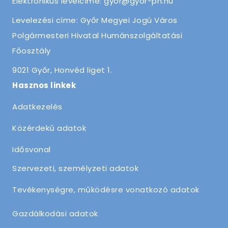
Elektronikus levélcíme: gyor@gyor-ph.hu
Levelezési címe: Győr Megyei Jogú Város
Polgármesteri Hivatal Humánszolgáltatási
Főosztály
9021 Győr, Honvéd liget 1.
Hasznos linkek
Adatkezelés
Közérdekű adatok
Idősvonal
Szervezeti, személyzeti adatok
Tevékenységre, működésre vonatkozó adatok
Gazdálkodási adatok