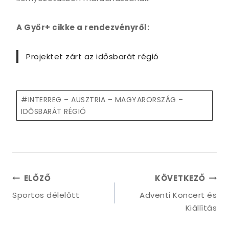
A Győr+ cikke a rendezvényről:
Projektet zárt az idősbarát régió
Post
#
INTERREG – AUSZTRIA – MAGYARORSZÁG –
Tags:
IDŐSBARÁT RÉGIÓ
Bejegyzés
ELŐZŐ
KÖVETKEZŐ
navigáció
Sportos délelőtt
Adventi Koncert és
Kiállítás