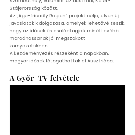
Szombathely, valamint az ausztriai, Kelet-
Stájerország között.
Az „Age-friendly Region” projekt célja, olyan új
javaslatok kidolgozása, amelyek lehetővé teszik,
hogy az idősek és családtagjaik minél tovább
maradhassanak jól megszokott
környezetükben.
A kezdeményezés részeként a napokban,
magyar idősek látogathattak el Ausztriába.
A Győr+TV felvétele