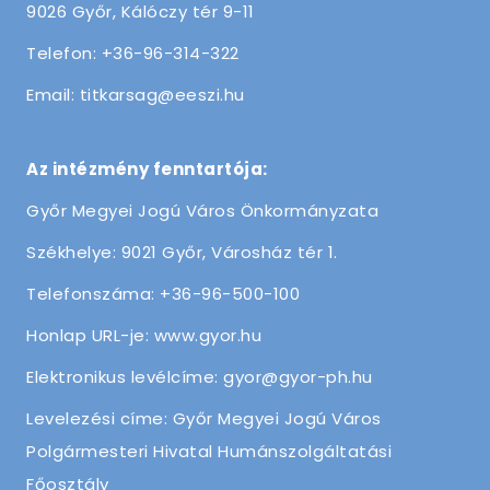
9026 Győr, Kálóczy tér 9-11
Telefon: +36-96-314-322
Email: titkarsag@eeszi.hu
Az intézmény fenntartója:
Győr Megyei Jogú Város Önkormányzata
Székhelye: 9021 Győr, Városház tér 1.
Telefonszáma: +36-96-500-100
Honlap URL-je: www.gyor.hu
Elektronikus levélcíme: gyor@gyor-ph.hu
Levelezési címe: Győr Megyei Jogú Város
Polgármesteri Hivatal Humánszolgáltatási
Főosztály