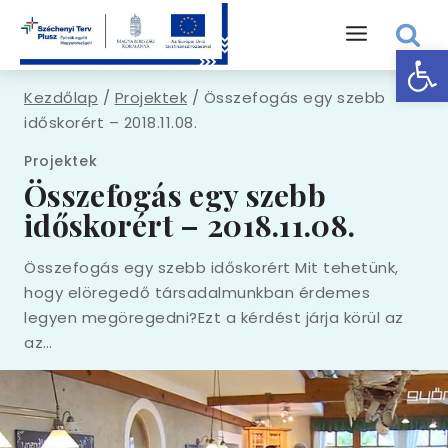
Skip
to
Eszk
content
Kezdőlap
/
Projektek
/
Összefogás egy szebb
időskorért – 2018.11.08.
Projektek
Összefogás egy szebb
időskorért – 2018.11.08.
Összefogás egy szebb időskorért Mit tehetünk,
hogy elöregedő társadalmunkban érdemes
legyen megöregedni?Ezt a kérdést járja körül az
az…