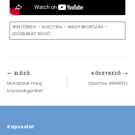
Post
#
INTERREG – AUSZTRIA – MAGYARORSZÁG –
Tags:
IDŐSBARÁT RÉGIÓ
Bejegyzés
ELŐZŐ
KÖVETKEZŐ
navigáció
Mutassuk meg
Sportos délelőtt
közösségünket
Kapcsolat