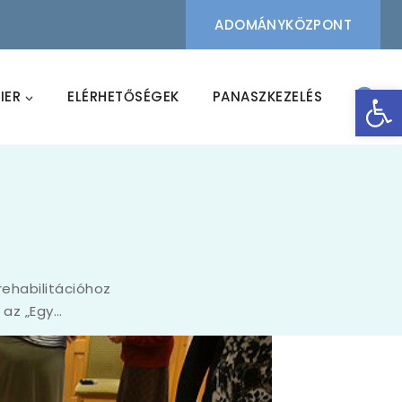
ADOMÁNYKÖZPONT
Eszk
IER
ELÉRHETŐSÉGEK
PANASZKEZELÉS
rehabilitációhoz
az „Egy…