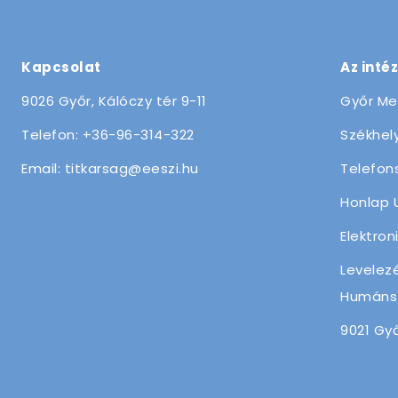
Kapcsolat
Az inté
9026 Győr, Kálóczy tér 9-11
Győr Me
Telefon: +36-96-314-322
Székhely
Email: titkarsag@eeszi.hu
Telefon
Honlap 
Elektron
Levelez
Humánsz
9021 Győ