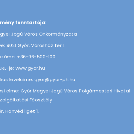
zmény fenntartója:
gyei Jogú Város Önkormányzata
e: 9021 Győr, Városház tér 1.
száma: +36-96-500-100
URL-je: www.gyor.hu
ikus levélcíme: gyor@gyor-ph.hu
ési címe: Győr Megyei Jogú Város Polgármesteri Hivatal
olgáltatási Főosztály
r, Honvéd liget 1.