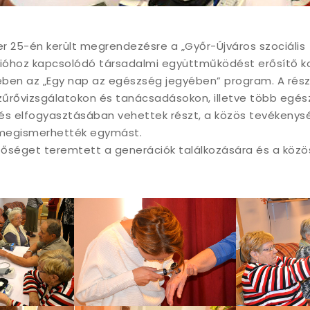
r 25-én került megrendezésre a „Győr-Újváros szociális
cióhoz kapcsolódó társadalmi együttműködést erősítő 
ben az „Egy nap az egészség jegyében” program. A rés
űrővizsgálatokon és tanácsadásokon, illetve több egés
és elfogyasztásában vehettek részt, a közös tevékeny
megismerhették egymást.
őséget teremtett a generációk találkozására és a közös