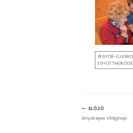
Post
#
GYŐR-ÚJVÁROS
Tags:
EGYÜTTMŰKÖDÉ
Bejegyzés
ELŐZŐ
Anyatejes Világnap
navigáció