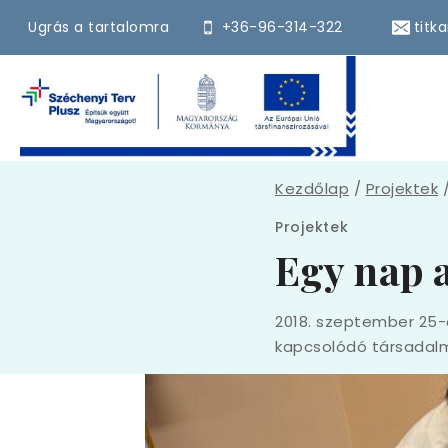
Skip
Ugrás a tartalomra
+36-96-314-322
titk
to
content
Kezdőlap
/
Projektek
Projektek
Egy nap 
2018. szeptember 25-é
kapcsolódó társadalm