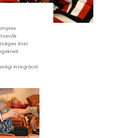
komplex
ztvevők
zséges étel
ségeknek
ségi integráció