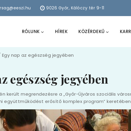
arsag@eeszi.hu
9026 Győr, Kálóczy tér 9-11
RÓLUNK
HÍREK
KÖZÉRDEKŰ
KARR
/
Egy nap az egészség jegyében
az egészség jegyében
n került megrendezésre a „Győr-Újváros szociális város
i együttműködést erősítő komplex program” keretében 