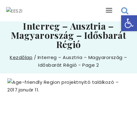
Skip
to
Eszk
content
Interreg – Ausztria –
Magyarország – Idősbarát
Régió
Kezdőlap
/
Interreg – Ausztria – Magyarország –
Idősbarát Régió
- Page 2