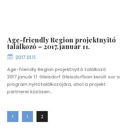
Age-friendly Region projektnyitó
találkozó – 2017.január 11.
2017.01.11.
Age-friendly Region projektnyitó találkozó
2017.január 11. Gleisdorf Gleisdorfban került sor a
program nyitótalálkozójára, ahol a projekt
partnerei közösen…
Page
Previous
1
2
navigation
Page