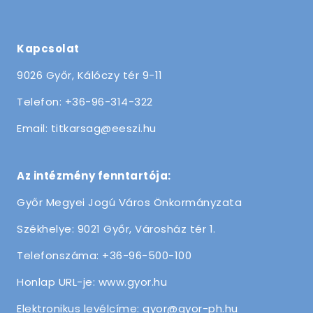
Kapcsolat
9026 Győr, Kálóczy tér 9-11
Telefon: +36-96-314-322
Email: titkarsag@eeszi.hu
Az intézmény fenntartója:
Győr Megyei Jogú Város Önkormányzata
Székhelye: 9021 Győr, Városház tér 1.
Telefonszáma: +36-96-500-100
Honlap URL-je: www.gyor.hu
Elektronikus levélcíme: gyor@gyor-ph.hu