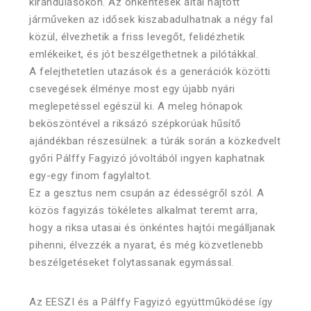
kirándulásokon. Az önkéntesek által hajtott
járműveken az idősek kiszabadulhatnak a négy fal
közül, élvezhetik a friss levegőt, felidézhetik
emlékeiket, és jót beszélgethetnek a pilótákkal.
A felejthetetlen utazások és a generációk közötti
csevegések élménye most egy újabb nyári
meglepetéssel egészül ki. A meleg hónapok
beköszöntével a riksázó szépkorúak hűsítő
ajándékban részesülnek: a túrák során a közkedvelt
győri Pálffy Fagyizó jóvoltából ingyen kaphatnak
egy-egy finom fagylaltot.
Ez a gesztus nem csupán az édességről szól. A
közös fagyizás tökéletes alkalmat teremt arra,
hogy a riksa utasai és önkéntes hajtói megálljanak
pihenni, élvezzék a nyarat, és még közvetlenebb
beszélgetéseket folytassanak egymással.
Az EESZI és a Pálffy Fagyizó együttműködése így