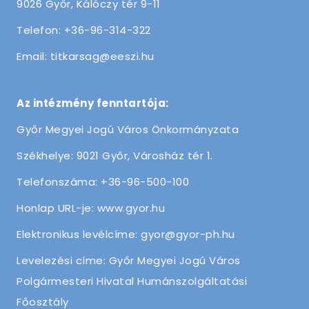
9026 Győr, Kálóczy tér 9-11
Telefon: +36-96-314-322
Email: titkarsag@eeszi.hu
Az intézmény fenntartója:
Győr Megyei Jogú Város Önkormányzata
Székhelye: 9021 Győr, Városház tér 1.
Telefonszáma: +36-96-500-100
Honlap URL-je: www.gyor.hu
Elektronikus levélcíme: gyor@gyor-ph.hu
Levelezési címe: Győr Megyei Jogú Város
Polgármesteri Hivatal Humánszolgáltatási
Főosztály