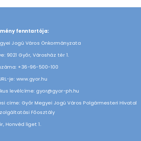
zmény fenntartója:
gyei Jogú Város Önkormányzata
e: 9021 Győr, Városház tér 1.
száma: +36-96-500-100
URL-je: www.gyor.hu
ikus levélcíme: gyor@gyor-ph.hu
ési címe: Győr Megyei Jogú Város Polgármesteri Hivatal
olgáltatási Főosztály
r, Honvéd liget 1.