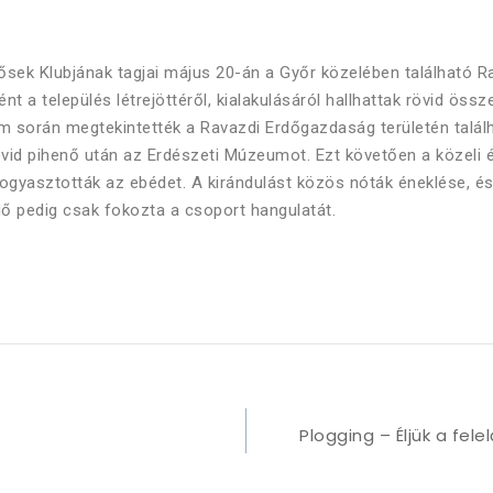
dősek Klubjának tagjai május 20-án a Győr közelében található 
ént a település létrejöttéről, kialakulásáról hallhattak rövid össz
m során megtekintették a Ravazdi Erdőgazdaság területén talá
 rövid pihenő után az Erdészeti Múzeumot. Ezt követően a közeli
lfogyasztották az ebédet. A kirándulást közös nóták éneklése, é
idő pedig csak fokozta a csoport hangulatát.
Plogging – Éljük a fele