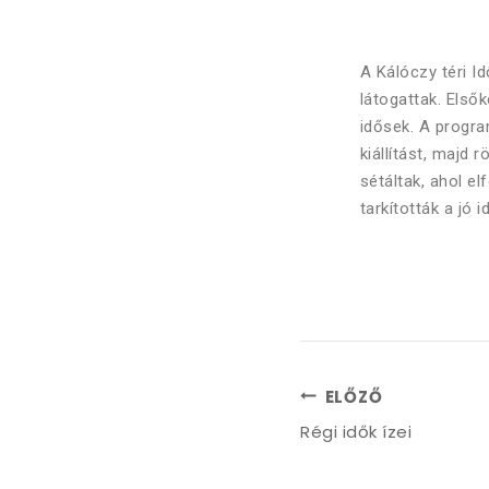
A Kálóczy téri I
látogattak. Elsők
idősek. A progra
kiállítást, majd
sétáltak, ahol e
tarkították a jó 
ELŐZŐ
Régi idők ízei