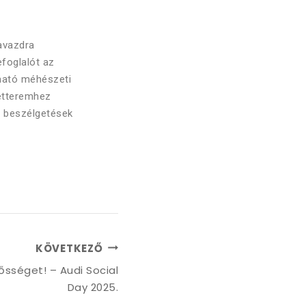
Ravazdra
efoglalót az
lható méhészeti
 étteremhez
s beszélgetések
KÖVETKEZŐ
lősséget! – Audi Social
Day 2025.