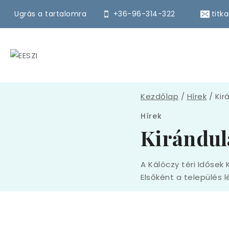
Ugrás a tartalomra
+36-96-314-322
titk
Kezdőlap
/
Hírek
/
Kir
Hírek
Kirándul
A Kálóczy téri Idősek
Elsőként a település l