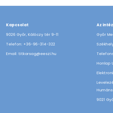
Kapcsolat
Az inté
9026 Győr, Kálóczy tér 9-11
Győr Me
Telefon: +36-96-314-322
Székhely
Email: titkarsag@eeszi.hu
Telefon
Honlap 
Elektron
Levelez
Humánsz
9021 Győ