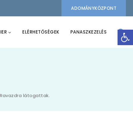
ADOMÁNYKÖZPONT
Eszk
IER
ELÉRHETŐSÉGEK
PANASZKEZELÉS
 Ravazdra látogattak.