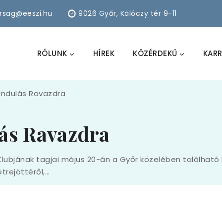
arsag@eeszi.hu
9026 Győr, Kálóczy tér 9-11
RÓLUNK
HÍREK
KÖZÉRDEKŰ
KARR
ándulás Ravazdra
ás Ravazdra
 Klubjának tagjai május 20-án a Győr közelében található
étrejöttéről,…