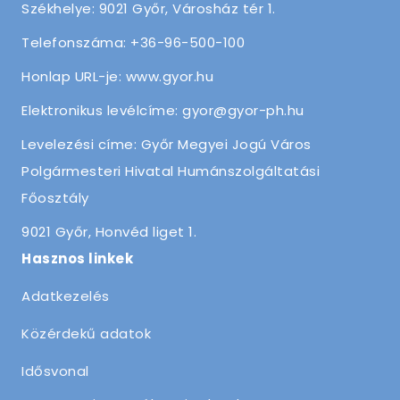
Székhelye: 9021 Győr, Városház tér 1.
Telefonszáma: +36-96-500-100
Honlap URL-je: www.gyor.hu
Elektronikus levélcíme: gyor@gyor-ph.hu
Levelezési címe: Győr Megyei Jogú Város
Polgármesteri Hivatal Humánszolgáltatási
Főosztály
9021 Győr, Honvéd liget 1.
Hasznos linkek
Adatkezelés
Közérdekű adatok
Idősvonal