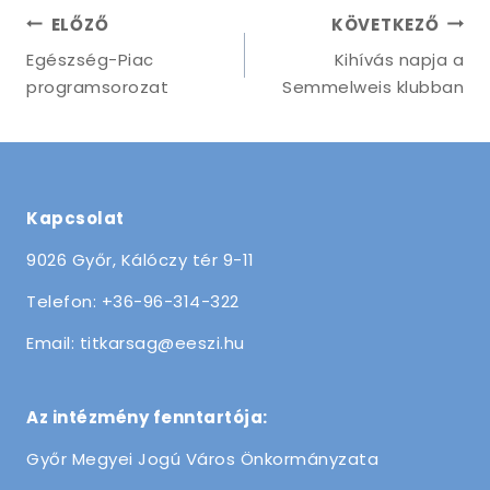
ELŐZŐ
KÖVETKEZŐ
Egészség-Piac
Kihívás napja a
programsorozat
Semmelweis klubban
Kapcsolat
9026 Győr, Kálóczy tér 9-11
Telefon: +36-96-314-322
Email: titkarsag@eeszi.hu
Az intézmény fenntartója:
Győr Megyei Jogú Város Önkormányzata